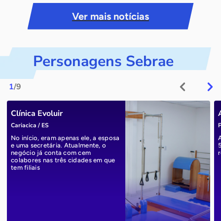
Ver mais notícias
Personagens Sebrae
1
/9
Clínica Evoluir
Cariacica / ES
P
No início, eram apenas ele, a esposa
e uma secretária. Atualmente, o
negócio já conta com cem
r
colabores nas três cidades em que
tem filiais