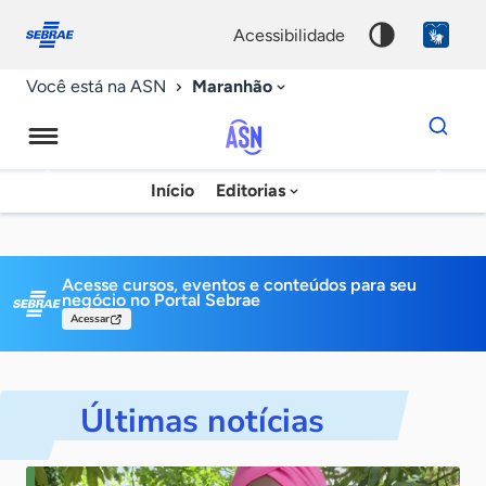
Fale
Acessibilidade
conosco
0
acessibilidade
9
Maranhão
Você está na ASN
Dados
para
busca
Agência
Início
Editorias
Palavra
Sebrae
chave
de
Notícias
Acesse cursos, eventos e conteúdos para
seu
negócio no Portal Sebrae
Acessar
Últimas notícias