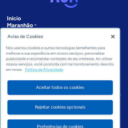
Início
Maranhão
Sobre a ASN
Aviso de Cookies
Últimas notícias
Entre em contato
Nós usamos cookies e outras tecnologias semelhantes para
Editorias
melhorar a sua experiência em nossos serviços, personalizar
publicidade e recomendar conteúdo de seu interesse. Ao utilizar
Economia & Política
nossos serviços, você concorda com tal monitoramento descrito
Inovação & Tecnologia
em nossa
Política de Privacidade
Cultura empreendedora
Dados
Aceitar todos os cookies
Arquivo
Rejeitar cookies opcionais
Preferências de cookies