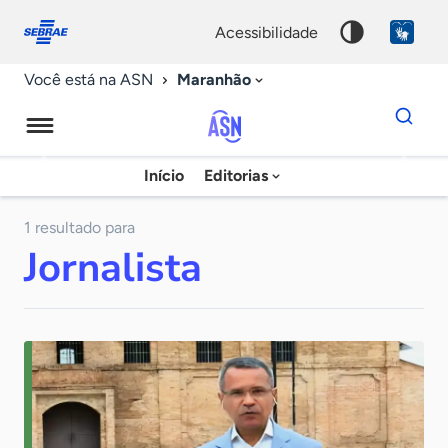
Fale
Acessibilidade
conosco
0
acessibilidade
9
Maranhão
Você está na ASN
Dados
para
busca
Agência
Início
Editorias
Palavra
Sebrae
chave
de
1 resultado para
Jornalista
Notícias